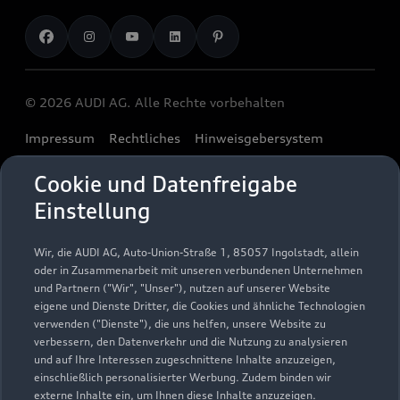
Aktionen & Angebote
Unternehmen
Audi digital services
Audi Code
Geschäftskunden
Karriere
myAudi
Häufige Fragen (FAQ)
Investor Relations
© 2026 AUDI AG. Alle Rechte vorbehalten
Audi Online Beratung
Presse & Media Center
Impressum
Rechtliches
Hinweisgebersystem
Online-Terminvereinbarung
Datenschutz
Datenschutzinformation
Cookie-Einstellungen
Servicekontakt
Cookie und Datenfreigabe
Cookie-Richtlinie
Barrierefreiheit
Audi erleben
Einstellung
Digital Services Act
EU Data Act
Bordbuch & Bedienungsanleitungen
Newsletter
Verträge kündigen
Wir, die AUDI AG, Auto-Union-Straße 1, 85057 Ingolstadt, allein
oder in Zusammenarbeit mit unseren verbundenen Unternehmen
1
Ein Service der AUTOHAUSEN® AG, In der Spöck 4, 77656
und Partnern ("Wir", "Unser"), nutzen auf unserer Website
Offenburg in Kooperation mit unseren Audi Partnern.
eigene und Dienste Dritter, die Cookies und ähnliche Technologien
verwenden ("Dienste"), die uns helfen, unsere Website zu
2
Der gezeigte Ankaufswert spiegelt den aktuellen Ankaufswert
verbessern, den Datenverkehr und die Nutzung zu analysieren
und auf Ihre Interessen zugeschnittene Inhalte anzuzeigen,
Ihres Gebrauchten für den Ankauf oder die Inzahlungnahme
einschließlich personalisierter Werbung. Zudem binden wir
durch den Händler wider. Wir nutzen dafür sowohl DAT
externe Inhalte ein, um Ihnen diese Inhalte anzuzeigen.