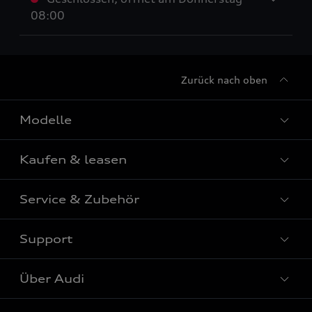
08:00
Zurück nach oben
Modelle
Kaufen & leasen
Alle Modelle
Modelle vergleichen
Service & Zubehör
Neuwagensuche
Elektromodelle
Gebrauchtwagensuche
Support
Saisonale Angebote
Plug-in-Hybride
Gebrauchtwagen
Audi Services
Über Audi
Kundenservice
Finanzierung
Garantie
Händlersuche