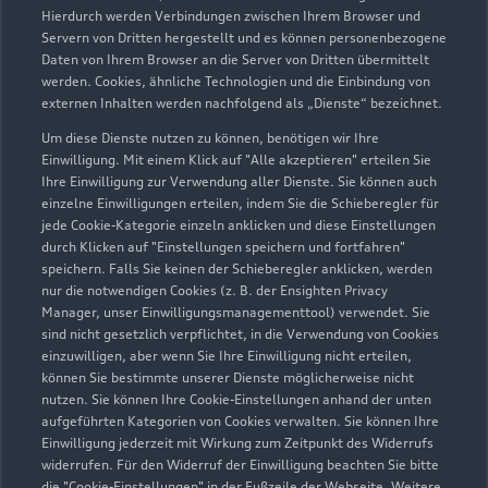
Marktdaten als auch aktuelle Marktpreise. Der gezeigte Wert
Hierdurch werden Verbindungen zwischen Ihrem Browser und
dient zur Orientierung - Wert beeinflussende
Servern von Dritten hergestellt und es können personenbezogene
Regionalfaktoren, Sonderausstattungen und der individuelle
Daten von Ihrem Browser an die Server von Dritten übermittelt
werden. Cookies, ähnliche Technologien und die Einbindung von
Zustand Ihres Fahrzeugs können hier nicht vollends
externen Inhalten werden nachfolgend als „Dienste“ bezeichnet.
berücksichtigt werden. Aus diesen Gründen kann die
endgültige Bewertung erst nach einer Prüfung des Fahrzeugs
Um diese Dienste nutzen zu können, benötigen wir Ihre
Einwilligung. Mit einem Klick auf "Alle akzeptieren" erteilen Sie
durch den Audi Partner bzw. einen Kfz-Sachverständigen
Ihre Einwilligung zur Verwendung aller Dienste. Sie können auch
erfolgen.
einzelne Einwilligungen erteilen, indem Sie die Schieberegler für
jede Cookie-Kategorie einzeln anklicken und diese Einstellungen
3
Ein Angebot der Audi Leasing, Zweigniederlassung der
durch Klicken auf "Einstellungen speichern und fortfahren"
Volkswagen Leasing GmbH, Gifhorner Str. 57, 38112
speichern. Falls Sie keinen der Schieberegler anklicken, werden
Braunschweig, für Privatkunden und gewerbliche
nur die notwendigen Cookies (z. B. der Ensighten Privacy
Einzelabnehmer.
Manager, unser Einwilligungsmanagementtool) verwendet. Sie
sind nicht gesetzlich verpflichtet, in die Verwendung von Cookies
4
Diese Leistung umfasst den Anspruch auf eine begrenzte
einzuwilligen, aber wenn Sie Ihre Einwilligung nicht erteilen,
können Sie bestimmte unserer Dienste möglicherweise nicht
Übernahme der Kosten bis zu 35 Euro für Ersatzmobilität (z.B.
nutzen. Sie können Ihre Cookie-Einstellungen anhand der unten
Mietwagen). Der Partner entscheidet über die Art der
aufgeführten Kategorien von Cookies verwalten. Sie können Ihre
Ersatzmobilität. Die Ersatzmobilität gilt nur in
Einwilligung jederzeit mit Wirkung zum Zeitpunkt des Widerrufs
Zusammenhang mit Leistungen, die durch die Dienstleistung
widerrufen. Für den Widerruf der Einwilligung beachten Sie bitte
abgedeckt werden. Sie wird für einen Tag je Wartung oder
die "Cookie-Einstellungen" in der Fußzeile der Webseite. Weitere