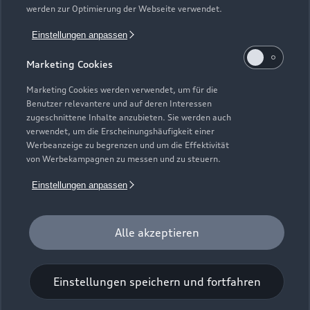
werden zur Optimierung der Webseite verwendet.
externe Mietwagengesellschaften wie bspw. EURO-Leasing
GmbH vermietet wurden. Detaillierte Hinweise finden Sie
Einstellungen anpassen
unter https://www.audi.de/junge-gebrauchtwagen.
Marketing Cookies
7
Audi Anschlussgarantie bereits enthalten in Audi
Werksdienstwagen und Audi Mietfahrzeugen gemäß
Marketing Cookies werden verwendet, um für die
Bedingungen der AUDI AG, Ingolstadt.
Benutzer relevantere und auf deren Interessen
zugeschnittene Inhalte anzubieten. Sie werden auch
8
Versicherungsleistungen werden durch den Audi
verwendet, um die Erscheinungshäufigkeit einer
Werbeanzeige zu begrenzen und um die Effektivität
VersicherungsService, Zweigniederlassung der Volkswagen
von Werbekampagnen zu messen und zu steuern.
Versicherungsdienst GmbH, Gifhorner Str. 57, 38112
Braunschweig, vermittelt und von der Volkswagen
Einstellungen anpassen
Autoversicherung AG, Gifhorner Str. 57, 38112 Braunschweig,
als Risikoträger erbracht. Gültig für Privatkunden und
gewerbliche Einzelabnehmer, die einen Pkw (ohne Vermietung)
Alle akzeptieren
zulassen. In Kombination mit Leasing nur für Privatkunden
erhältlich. Maßgeblich sind die Versicherungsbedingungen und
Einstellungen speichern und fortfahren
Zusatzvereinbarungen der Volkswagen Autoversicherung AG.