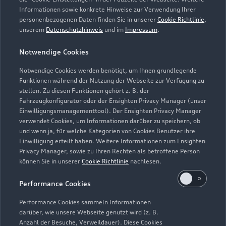
Informationen sowie konkrete Hinweise zur Verwendung Ihrer
Inspektion gewährt.
personenbezogenen Daten finden Sie in unserer
Cookie Richtlinie
,
unserem
Datenschutzhinweis
und im
Impressum
.
5
Dieses Angebot ergänzt die in den Fahrzeugen enthaltene Audi
Anschlussgarantie der AUDI AG, Ingolstadt, um die
Notwendige Cookies
Dienstleistung Inspektion und Verschleiß der Audi Leasing,
Zweigniederlassung der Volkswagen Leasing GmbH,
Notwendige Cookies werden benötigt, um Ihnen grundlegende
Braunschweig. Nur für Audi Werksdienstwagen und Audi
Funktionen während der Nutzung der Webseite zur Verfügung zu
stellen. Zu diesen Funktionen gehört z. B. der
Mietfahrzeuge mit einer Audi Anschlussgarantie bis zu einem
Fahrzeugkonfigurator oder der Ensighten Privacy Manager (unser
Fahrzeugalter von 24 Monaten und 30.000 km
Einwilligungsmanagementtool). Der Ensighten Privacy Manager
Gesamtfahrleistung (Stichtag: Datum der Ummeldung auf den
verwendet Cookies, um Informationen darüber zu speichern, ob
neuen Gebrauchtwagenkunden). Für private und gewerbliche
und wenn ja, für welche Kategorien von Cookies Benutzer ihre
Einzelabnehmer sowie ausge wählte Sonderabnehmer.
Einwilligung erteilt haben. Weitere Informationen zum Ensighten
Privacy Manager, sowie zu Ihren Rechten als betroffene Person
6
Junge Gebrauchtwagen sind ehemalige Audi Mietfahrzeuge
können Sie in unserer
Cookie Richtlinie
nachlesen.
(AMF) oder Audi Werksdienstwagen (WDW) der AUDI AG mit
Performance Cookies
einem Fahrzeugalter von max. 24 Monaten nach
Erstzulassung, die über das Audi Handelsnetz vertrieben
Performance Cookies sammeln Informationen
werden. Ausgenommen hiervon sind händlereigene
darüber, wie unsere Webseite genutzt wird (z. B.
Mietfahrzeuge der Marke Audi, die in der Erstverwendung über
Anzahl der Besuche, Verweildauer). Diese Cookies