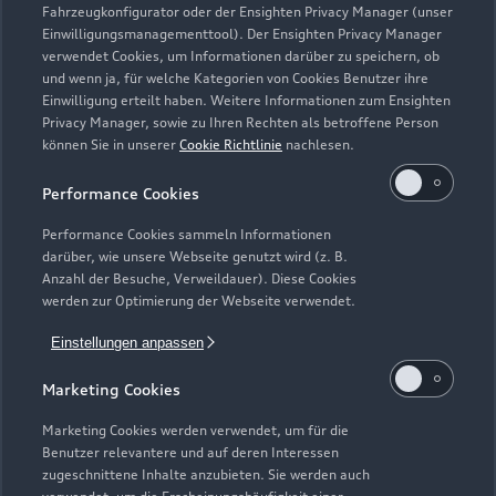
Fahrzeugkonfigurator oder der Ensighten Privacy Manager (unser
Einwilligungsmanagementtool). Der Ensighten Privacy Manager
Zurück nach oben
verwendet Cookies, um Informationen darüber zu speichern, ob
und wenn ja, für welche Kategorien von Cookies Benutzer ihre
Einwilligung erteilt haben. Weitere Informationen zum Ensighten
Modelle
Privacy Manager, sowie zu Ihren Rechten als betroffene Person
können Sie in unserer
Cookie Richtlinie
nachlesen.
Kaufen & leasen
Alle Modelle
Performance Cookies
Modelle vergleichen
Service & Zubehör
Performance Cookies sammeln Informationen
Neuwagensuche
darüber, wie unsere Webseite genutzt wird (z. B.
Elektromodelle
Anzahl der Besuche, Verweildauer). Diese Cookies
Gebrauchtwagensuche
Support
werden zur Optimierung der Webseite verwendet.
Saisonale Angebote
Plug-in-Hybride
Gebrauchtwagen
Einstellungen anpassen
Audi Services
Über Audi
Kundenservice
Finanzierung
Marketing Cookies
Garantie
Händlersuche
Aktionen & Angebote
Unternehmen
Marketing Cookies werden verwendet, um für die
Audi digital services
Benutzer relevantere und auf deren Interessen
Audi Code
Geschäftskunden
Karriere
zugeschnittene Inhalte anzubieten. Sie werden auch
myAudi