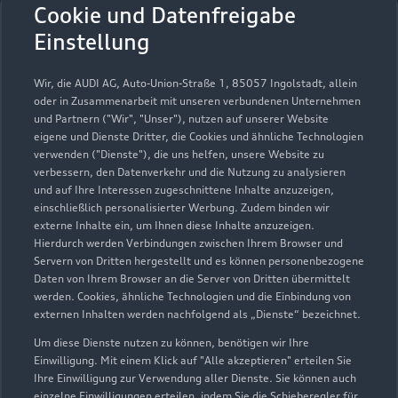
Öffnungszeiten
Cookie und Datenfreigabe
Einstellung
Service
Wir, die AUDI AG, Auto-Union-Straße 1, 85057 Ingolstadt, allein
Geschlossen
,
öffnet am
Samstag 07:00
oder in Zusammenarbeit mit unseren verbundenen Unternehmen
und Partnern ("Wir", "Unser"), nutzen auf unserer Website
eigene und Dienste Dritter, die Cookies und ähnliche Technologien
Verkauf
verwenden ("Dienste"), die uns helfen, unsere Website zu
Geschlossen
,
öffnet am
Samstag 08:00
verbessern, den Datenverkehr und die Nutzung zu analysieren
und auf Ihre Interessen zugeschnittene Inhalte anzuzeigen,
einschließlich personalisierter Werbung. Zudem binden wir
externe Inhalte ein, um Ihnen diese Inhalte anzuzeigen.
Hierdurch werden Verbindungen zwischen Ihrem Browser und
Servern von Dritten hergestellt und es können personenbezogene
Daten von Ihrem Browser an die Server von Dritten übermittelt
werden. Cookies, ähnliche Technologien und die Einbindung von
externen Inhalten werden nachfolgend als „Dienste“ bezeichnet.
Um diese Dienste nutzen zu können, benötigen wir Ihre
Einwilligung. Mit einem Klick auf "Alle akzeptieren" erteilen Sie
Ihre Einwilligung zur Verwendung aller Dienste. Sie können auch
einzelne Einwilligungen erteilen, indem Sie die Schieberegler für