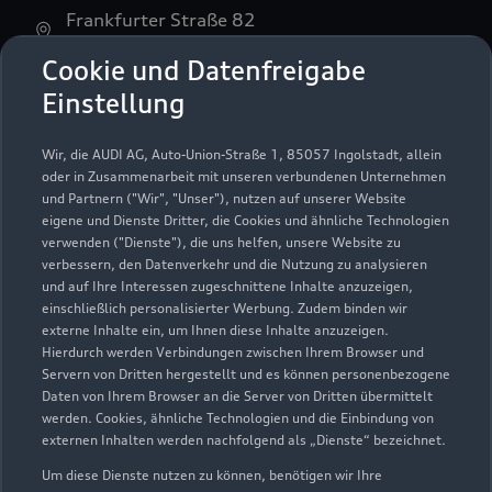
Frankfurter Straße 82
15907 Lübben
Cookie und Datenfreigabe
Einstellung
03546 27240
audi@autohaus-liebsch.de
Wir, die AUDI AG, Auto-Union-Straße 1, 85057 Ingolstadt, allein
oder in Zusammenarbeit mit unseren verbundenen Unternehmen
und Partnern ("Wir", "Unser"), nutzen auf unserer Website
Kontaktdaten herunterladen
eigene und Dienste Dritter, die Cookies und ähnliche Technologien
verwenden ("Dienste"), die uns helfen, unsere Website zu
verbessern, den Datenverkehr und die Nutzung zu analysieren
und auf Ihre Interessen zugeschnittene Inhalte anzuzeigen,
Öffnungszeiten
einschließlich personalisierter Werbung. Zudem binden wir
externe Inhalte ein, um Ihnen diese Inhalte anzuzeigen.
Hierdurch werden Verbindungen zwischen Ihrem Browser und
Servern von Dritten hergestellt und es können personenbezogene
Service
Daten von Ihrem Browser an die Server von Dritten übermittelt
Geöffnet bis
13:00
werden. Cookies, ähnliche Technologien und die Einbindung von
externen Inhalten werden nachfolgend als „Dienste“ bezeichnet.
Um diese Dienste nutzen zu können, benötigen wir Ihre
Verkauf