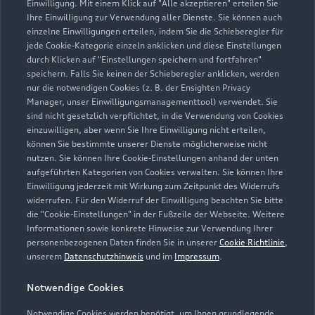
Einwilligung. Mit einem Klick auf "Alle akzeptieren" erteilen Sie
Geöffnet bis
13:00
Ihre Einwilligung zur Verwendung aller Dienste. Sie können auch
einzelne Einwilligungen erteilen, indem Sie die Schieberegler für
jede Cookie-Kategorie einzeln anklicken und diese Einstellungen
durch Klicken auf "Einstellungen speichern und fortfahren"
speichern. Falls Sie keinen der Schieberegler anklicken, werden
Zurück nach oben
nur die notwendigen Cookies (z. B. der Ensighten Privacy
Manager, unser Einwilligungsmanagementtool) verwendet. Sie
Modelle
sind nicht gesetzlich verpflichtet, in die Verwendung von Cookies
einzuwilligen, aber wenn Sie Ihre Einwilligung nicht erteilen,
können Sie bestimmte unserer Dienste möglicherweise nicht
Kaufen & leasen
nutzen. Sie können Ihre Cookie-Einstellungen anhand der unten
Alle Modelle
aufgeführten Kategorien von Cookies verwalten. Sie können Ihre
Einwilligung jederzeit mit Wirkung zum Zeitpunkt des Widerrufs
Modelle vergleichen
Service & Zubehör
widerrufen. Für den Widerruf der Einwilligung beachten Sie bitte
Neuwagensuche
die "Cookie-Einstellungen" in der Fußzeile der Webseite. Weitere
Elektromodelle
Informationen sowie konkrete Hinweise zur Verwendung Ihrer
Gebrauchtwagensuche
Support
Saisonale Angebote
personenbezogenen Daten finden Sie in unserer
Cookie Richtlinie
,
Plug-in-Hybride
unserem
Datenschutzhinweis
und im
Impressum
.
Gebrauchtwagen
Audi Services
Über Audi
Kundenservice
Finanzierung
Notwendige Cookies
Garantie
Händlersuche
Notwendige Cookies werden benötigt, um Ihnen grundlegende
Aktionen & Angebote