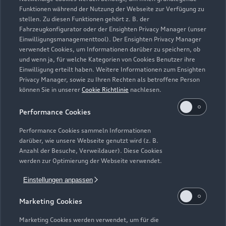
Unternehmen
Audi digital services
Funktionen während der Nutzung der Webseite zur Verfügung zu
Audi Code
stellen. Zu diesen Funktionen gehört z. B. der
Geschäftskunden
Karriere
myAudi
Fahrzeugkonfigurator oder der Ensighten Privacy Manager (unser
Häufige Fragen (FAQ)
Einwilligungsmanagementtool). Der Ensighten Privacy Manager
Investor Relations
verwendet Cookies, um Informationen darüber zu speichern, ob
© 2026 AUDI AG. Alle Rechte vorbehalten
Audi Online Beratung
und wenn ja, für welche Kategorien von Cookies Benutzer ihre
Presse & Media Center
Einwilligung erteilt haben. Weitere Informationen zum Ensighten
Impressum
Rechtliches
Hinweisgebersystem
Online-Terminvereinbarung
Privacy Manager, sowie zu Ihren Rechten als betroffene Person
Datenschutz
Datenschutzinformation
Cookie-Einstellungen
können Sie in unserer
Cookie Richtlinie
nachlesen.
Servicekontakt
Cookie-Richtlinie
Barrierefreiheit
Audi erleben
Performance Cookies
Digital Services Act
EU Data Act
Bordbuch & Bedienungsanleitungen
Newsletter
Performance Cookies sammeln Informationen
Verträge kündigen
darüber, wie unsere Webseite genutzt wird (z. B.
Anzahl der Besuche, Verweildauer). Diese Cookies
1
Die direkten und indirekten Tochtergesellschaften der
werden zur Optimierung der Webseite verwendet.
Volkswagen Financial Services AG erbringen unter dem
Einstellungen anpassen
gemeinsamen Kennzeichen „Volkswagen Financial Services“
verschiedene Leistungen. Es handelt sich hierbei um
Marketing Cookies
Bankleistungen (durch Volkswagen Bank GmbH),
Leasingleistungen (durch Volkswagen Leasing GmbH),
Marketing Cookies werden verwendet, um für die